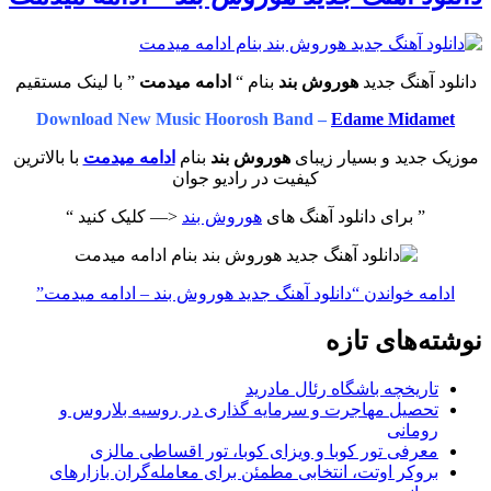
دانلود آهنگ جدید
هوروش بند
بنام “
ادامه میدمت
” با لینک مستقیم
Download New Music Hoorosh Band –
Edame Midamet
موزیک جدید و بسیار زیبای
هوروش بند
بنام
ادامه میدمت
با بالاترین
کیفیت در رادیو جوان
” برای دانلود آهنگ های
هوروش بند
<— کلیک کنید “
ادامه خواندن
“دانلود آهنگ جدید هوروش بند – ادامه میدمت”
نوشته‌های تازه
تاریخچه باشگاه رئال مادرید
تحصیل مهاجرت و سرمایه گذاری در روسیه بلاروس و
رومانی
معرفی تور کوبا و ویزای کوبا، تور اقساطی مالزی
بروکر اوتت، انتخابی مطمئن برای معامله‌گران بازارهای