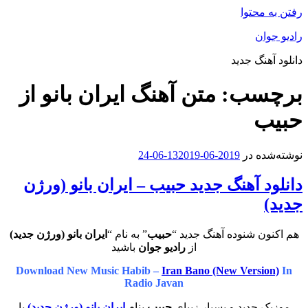
رفتن به محتوا
رادیو جوان
دانلود آهنگ جدید
برچسب:
متن آهنگ ایران بانو از
حبیب
نوشته‌شده در
2019-06-13
2019-06-24
دانلود آهنگ جدید حبیب – ایران بانو (ورژن
جدید)
هم اکنون شنوده آهنگ جدید “
حبیب
” به نام “
ایران بانو (ورژن جدید)
از
رادیو جوان
باشید
Download New Music Habib –
Iran Bano (New Version)
In
Radio Javan
موزیک جدید و بسیار زیبای
حبیب
بنام
ایران بانو (ورژن جدید)
با