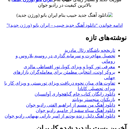
بالاترین کیفیت در رادیو جوان
ادامه خواندن
“دانلود آهنگ جدید حبیب – ایران بانو (ورژن جدید)”
نوشته‌های تازه
تاریخچه باشگاه رئال مادرید
تحصیل مهاجرت و سرمایه گذاری در روسیه بلاروس و
رومانی
معرفی تور کوبا و ویزای کوبا، تور اقساطی مالزی
بروکر اوتت، انتخابی مطمئن برای معامله‌گران بازارهای
جهانی
تفاوت های میان نحوه دریافت ویزای توریستی و ویزای کار با
ویزای تحصیلی کانادا
دانلود رایگان کتاب خام گیاهخواری آوانسیان
بازیکنان منچستر یونایتد
دانلود آهنگ من مسم از ابراهیم الفتی رادیو جوان
دانلود آهنگ سیاه سفید از حامیم رادیو جوان
دانلود آهنگ دلیل زنده بودنم از امیر بارانی بهبهانی رادیو جوان
آخرین پست بازدید شده کاربران