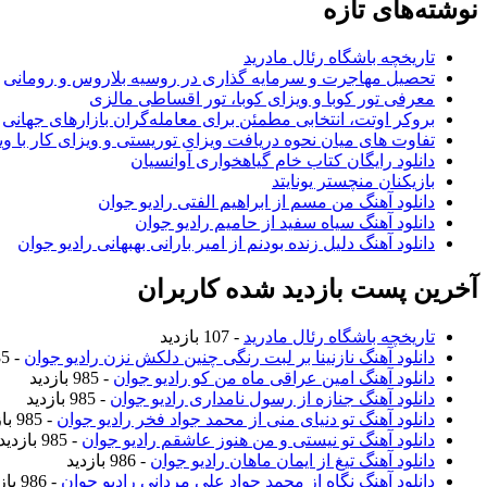
نوشته‌های تازه
تاریخچه باشگاه رئال مادرید
تحصیل مهاجرت و سرمایه گذاری در روسیه بلاروس و رومانی
معرفی تور کوبا و ویزای کوبا، تور اقساطی مالزی
بروکر اوتت، انتخابی مطمئن برای معامله‌گران بازارهای جهانی
تفاوت های میان نحوه دریافت ویزای توریستی و ویزای کار با وی
دانلود رایگان کتاب خام گیاهخواری آوانسیان
بازیکنان منچستر یونایتد
دانلود آهنگ من مسم از ابراهیم الفتی رادیو جوان
دانلود آهنگ سیاه سفید از حامیم رادیو جوان
دانلود آهنگ دلیل زنده بودنم از امیر بارانی بهبهانی رادیو جوان
آخرین پست بازدید شده کاربران
تاریخچه باشگاه رئال مادرید
- 107 بازدید
دانلود آهنگ نازنینا بر لبت رنگی چنین دلکش نزن رادیو جوان
- 985 بازدید
دانلود آهنگ امین عراقی ماه من کو رادیو جوان
- 985 بازدید
دانلود آهنگ جنازه از رسول نامداری رادیو جوان
- 985 بازدید
دانلود آهنگ تو دنیای منی از محمد جواد فخر رادیو جوان
- 985 بازدید
دانلود آهنگ تو نیستی و من هنوز عاشقم رادیو جوان
- 985 بازدید
دانلود آهنگ تیغ از ایمان ماهان رادیو جوان
- 986 بازدید
دانلود آهنگ نگاه از محمد جواد علی مردانی رادیو جوان
- 986 بازدید