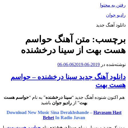
رفتن به محتوا
رادیو جوان
دانلود آهنگ جدید
برچسب:
متن آهنگ حواسم
هست بهت از سینا درخشنده
نوشته‌شده در
2019-06-06
2019-06-06
دانلود آهنگ جدید سینا درخشنده – حواسم
هست بهت
هم اکنون شنوده آهنگ جدید “
سینا درخشنده
” به نام “
حواسم هست
بهت
” از
رادیو جوان
باشید
Download New Music Sina Derakhshande –
Havasam Hast
Behet
In Radio Javan
موزیک جدید و بسیار زیبای
سینا درخشنده
بنام
حواسم هست بهت
با