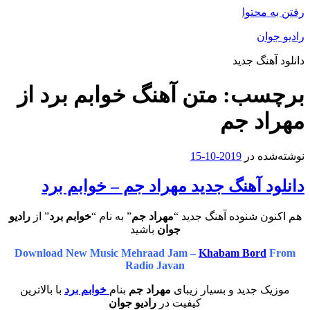
رفتن به محتوا
رادیو جوان
دانلود آهنگ جدید
برچسب:
متن آهنگ خوابم برد از
مهراد جم
نوشته‌شده در
2019-10-15
دانلود آهنگ جدید مهراد جم – خوابم برد
هم اکنون شنوده آهنگ جدید “
مهراد جم
” به نام “
خوابم برد
” از
رادیو
جوان
باشید
Download New Music Mehraad Jam –
Khabam Bord
From
Radio Javan
موزیک جدید و بسیار زیبای
مهراد جم
بنام
خوابم برد
با بالاترین
کیفیت در
رادیو جوان