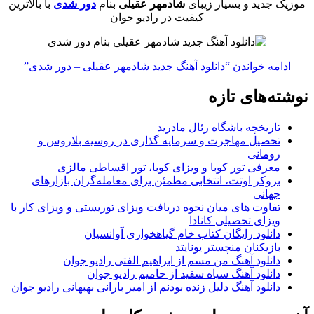
موزیک جدید و بسیار زیبای
شادمهر عقیلی
بنام
دور شدی
با بالاترین
کیفیت در رادیو جوان
ادامه خواندن
“دانلود آهنگ جدید شادمهر عقیلی – دور شدی”
نوشته‌های تازه
تاریخچه باشگاه رئال مادرید
تحصیل مهاجرت و سرمایه گذاری در روسیه بلاروس و
رومانی
معرفی تور کوبا و ویزای کوبا، تور اقساطی مالزی
بروکر اوتت، انتخابی مطمئن برای معامله‌گران بازارهای
جهانی
تفاوت های میان نحوه دریافت ویزای توریستی و ویزای کار با
ویزای تحصیلی کانادا
دانلود رایگان کتاب خام گیاهخواری آوانسیان
بازیکنان منچستر یونایتد
دانلود آهنگ من مسم از ابراهیم الفتی رادیو جوان
دانلود آهنگ سیاه سفید از حامیم رادیو جوان
دانلود آهنگ دلیل زنده بودنم از امیر بارانی بهبهانی رادیو جوان