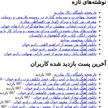
نوشته‌های تازه
تاریخچه باشگاه رئال مادرید
تحصیل مهاجرت و سرمایه گذاری در روسیه بلاروس و رومانی
معرفی تور کوبا و ویزای کوبا، تور اقساطی مالزی
بروکر اوتت، انتخابی مطمئن برای معامله‌گران بازارهای جهانی
تفاوت های میان نحوه دریافت ویزای توریستی و ویزای کار با وی
دانلود رایگان کتاب خام گیاهخواری آوانسیان
بازیکنان منچستر یونایتد
دانلود آهنگ من مسم از ابراهیم الفتی رادیو جوان
دانلود آهنگ سیاه سفید از حامیم رادیو جوان
دانلود آهنگ دلیل زنده بودنم از امیر بارانی بهبهانی رادیو جوان
آخرین پست بازدید شده کاربران
تاریخچه باشگاه رئال مادرید
- 108 بازدید
دانلود آهنگ نازنینا بر لبت رنگی چنین دلکش نزن رادیو جوان
- 986 بازدید
دانلود آهنگ امین عراقی ماه من کو رادیو جوان
- 987 بازدید
دانلود آهنگ جنازه از رسول نامداری رادیو جوان
- 987 بازدید
دانلود آهنگ تو نیستی و من هنوز عاشقم رادیو جوان
- 987 بازدید
دانلود آهنگ تیغ از ایمان ماهان رادیو جوان
- 987 بازدید
دانلود آهنگ نگاه از محمد جواد علی مردانی رادیو جوان
- 987 بازدید
دانلود آهنگ دلم هواتو کرده از محمد روزبهانی رادیو جوان
- 987 بازدید