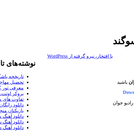
وگند
با افتخار، نیرو گرفته از WordPress
نوشته‌های تا
تاریخچه باشگ
ان
باشید
تحصیل مهاجر
معرفی تور کو
Down
بروکر اوتت، 
تفاوت های می
رادیو جوان
دانلود رایگا
بازیکنان منچس
دانلود آهنگ 
دانلود آهنگ 
دانلود آهنگ د