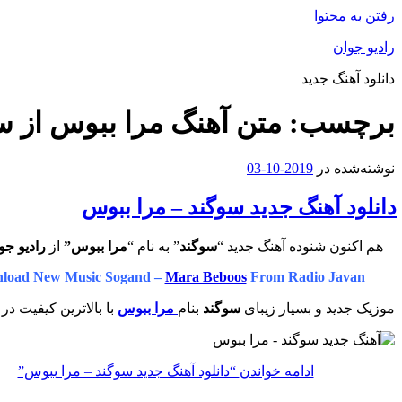
رفتن به محتوا
رادیو جوان
دانلود آهنگ جدید
برچسب:
متن آهنگ مرا ببوس از س
نوشته‌شده در
2019-10-03
دانلود آهنگ جدید سوگند – مرا ببوس
هم اکنون شنوده آهنگ جدید “
سوگند
” به نام “
مرا ببوس”
از
رادیو جو
load New Music Sogand –
Mara Beboos
From Radio Javan
موزیک جدید و بسیار زیبای
سوگند
بنام
مرا ببوس
با بالاترین کیفیت در 
ادامه خواندن
“دانلود آهنگ جدید سوگند – مرا ببوس”