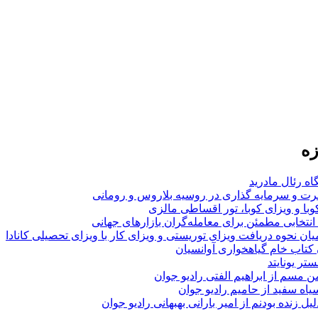
زه
اه رئال مادرید
ت و سرمایه گذاری در روسیه بلاروس و رومانی
با و ویزای کوبا، تور اقساطی مالزی
انتخابی مطمئن برای معامله‌گران بازارهای جهانی
ان نحوه دریافت ویزای توریستی و ویزای کار با ویزای تحصیلی کانادا
ن کتاب خام گیاهخواری آوانسیان
تر یونایتد
من مسم از ابراهیم الفتی رادیو جوان
سیاه سفید از حامیم رادیو جوان
لیل زنده بودنم از امیر بارانی بهبهانی رادیو جوان