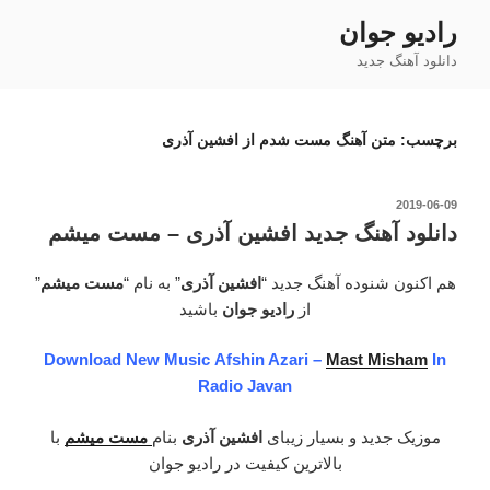
فتن
رادیو جوان
ه
دانلود آهنگ جدید
حتوا
برچسب:
متن آهنگ مست شدم از افشین آذری
نوشته‌شده
2019-06-09
در
دانلود آهنگ جدید افشین آذری – مست میشم
هم اکنون شنوده آهنگ جدید “
افشین آذری
” به نام “
مست میشم
”
از
رادیو جوان
باشید
Download New Music Afshin Azari –
Mast Misham
In
Radio Javan
موزیک جدید و بسیار زیبای
افشین آذری
بنام
مست میشم
با
بالاترین کیفیت در رادیو جوان