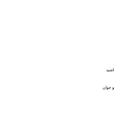
شید
و جوان