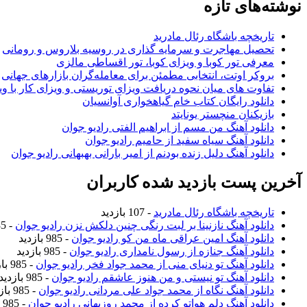
نوشته‌های تازه
تاریخچه باشگاه رئال مادرید
تحصیل مهاجرت و سرمایه گذاری در روسیه بلاروس و رومانی
معرفی تور کوبا و ویزای کوبا، تور اقساطی مالزی
بروکر اوتت، انتخابی مطمئن برای معامله‌گران بازارهای جهانی
تفاوت های میان نحوه دریافت ویزای توریستی و ویزای کار با وی
دانلود رایگان کتاب خام گیاهخواری آوانسیان
بازیکنان منچستر یونایتد
دانلود آهنگ من مسم از ابراهیم الفتی رادیو جوان
دانلود آهنگ سیاه سفید از حامیم رادیو جوان
دانلود آهنگ دلیل زنده بودنم از امیر بارانی بهبهانی رادیو جوان
آخرین پست بازدید شده کاربران
تاریخچه باشگاه رئال مادرید
- 107 بازدید
دانلود آهنگ نازنینا بر لبت رنگی چنین دلکش نزن رادیو جوان
- 985 بازدید
دانلود آهنگ امین عراقی ماه من کو رادیو جوان
- 985 بازدید
دانلود آهنگ جنازه از رسول نامداری رادیو جوان
- 985 بازدید
دانلود آهنگ تو دنیای منی از محمد جواد فخر رادیو جوان
- 985 بازدید
دانلود آهنگ تو نیستی و من هنوز عاشقم رادیو جوان
- 985 بازدید
دانلود آهنگ نگاه از محمد جواد علی مردانی رادیو جوان
- 985 بازدید
دانلود آهنگ دلم هواتو کرده از محمد روزبهانی رادیو جوان
- 985 بازدید