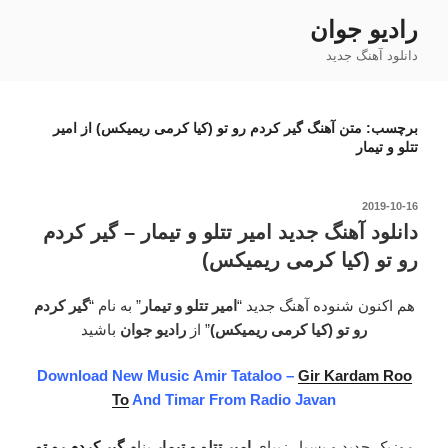
فتن
رادیو جوان
ه
دانلود آهنگ جدید
حتوا
برچسب:
متن آهنگ گیر کردم رو تو (کیا کرمی ریمیکس) از امیر
تتلو و تیمار
نوشته‌شده
2019-10-16
در
دانلود آهنگ جدید امیر تتلو و تیمار – گیر کردم
رو تو (کیا کرمی ریمیکس)
هم اکنون شنوده آهنگ جدید “
امیر تتلو و تیمار
” به نام “
گیر کردم
رو تو (کیا کرمی ریمیکس)
” از
رادیو جوان
باشید
Download New Music Amir Tataloo –
Gir Kardam Roo
To
And Timar From Radio Javan
موزیک جدید و بسیار زیبای
امیر تتلو و تیمار
بنام
گیر کردم رو تو