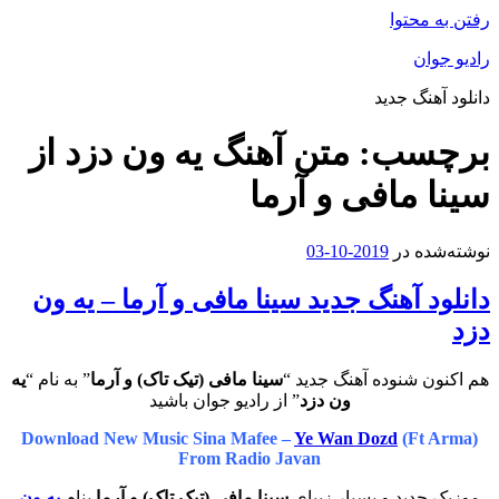
رفتن به محتوا
رادیو جوان
دانلود آهنگ جدید
برچسب:
متن آهنگ یه ون دزد از
سینا مافی و آرما
نوشته‌شده در
2019-10-03
دانلود آهنگ جدید سینا مافی و آرما – یه ون
دزد
هم اکنون شنوده آهنگ جدید “
سینا مافی (تیک تاک) و آرما
” به نام “
یه
ون دزد
” از رادیو جوان باشید
Download New Music Sina Mafee –
Ye Wan Dozd
(Ft Arma)
From Radio Javan
موزیک جدید و بسیار زیبای
سینا مافی (تیک تاک) و آرما
بنام
یه ون