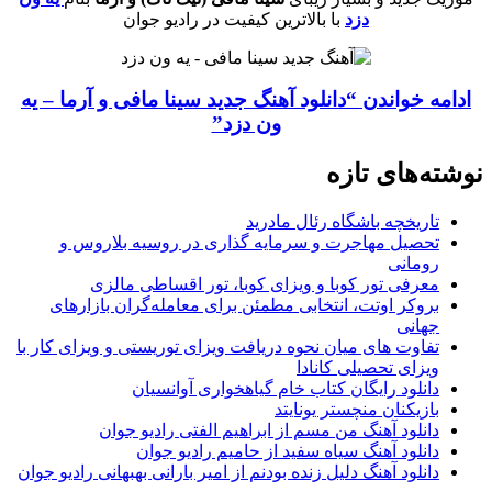
دزد
با بالاترین کیفیت در رادیو جوان
ادامه خواندن
“دانلود آهنگ جدید سینا مافی و آرما – یه
ون دزد”
نوشته‌های تازه
تاریخچه باشگاه رئال مادرید
تحصیل مهاجرت و سرمایه گذاری در روسیه بلاروس و
رومانی
معرفی تور کوبا و ویزای کوبا، تور اقساطی مالزی
بروکر اوتت، انتخابی مطمئن برای معامله‌گران بازارهای
جهانی
تفاوت های میان نحوه دریافت ویزای توریستی و ویزای کار با
ویزای تحصیلی کانادا
دانلود رایگان کتاب خام گیاهخواری آوانسیان
بازیکنان منچستر یونایتد
دانلود آهنگ من مسم از ابراهیم الفتی رادیو جوان
دانلود آهنگ سیاه سفید از حامیم رادیو جوان
دانلود آهنگ دلیل زنده بودنم از امیر بارانی بهبهانی رادیو جوان