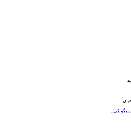
د
جوان
 – بگو کی”