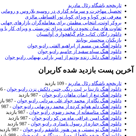
تاریخچه باشگاه رئال مادرید
تحصیل مهاجرت و سرمایه گذاری در روسیه بلاروس و رومانی
معرفی تور کوبا و ویزای کوبا، تور اقساطی مالزی
بروکر اوتت، انتخابی مطمئن برای معامله‌گران بازارهای جهانی
تفاوت های میان نحوه دریافت ویزای توریستی و ویزای کار با وی
دانلود رایگان کتاب خام گیاهخواری آوانسیان
بازیکنان منچستر یونایتد
دانلود آهنگ من مسم از ابراهیم الفتی رادیو جوان
دانلود آهنگ سیاه سفید از حامیم رادیو جوان
دانلود آهنگ دلیل زنده بودنم از امیر بارانی بهبهانی رادیو جوان
آخرین پست بازدید شده کاربران
تاریخچه باشگاه رئال مادرید
- 109 بازدید
دانلود آهنگ نازنینا بر لبت رنگی چنین دلکش نزن رادیو جوان
- 986 بازدید
دانلود آهنگ تیغ از ایمان ماهان رادیو جوان
- 987 بازدید
دانلود آهنگ نگاه از محمد جواد علی مردانی رادیو جوان
- 987 بازدید
دانلود آهنگ دلم هواتو کرده از محمد روزبهانی رادیو جوان
- 987 بازدید
دانلود آهنگ متاسفانه از مجید رضوی رادیو جوان
- 987 بازدید
دانلود آهنگ امین عراقی ماه من کو رادیو جوان
- 987 بازدید
دانلود آهنگ جنازه از رسول نامداری رادیو جوان
- 987 بازدید
دانلود آهنگ تو نیستی و من هنوز عاشقم رادیو جوان
- 987 بازدید
دانلود آهنگ حیفه واقعا از مهیار رستگاری رادیو جوان
- 988 بازدید