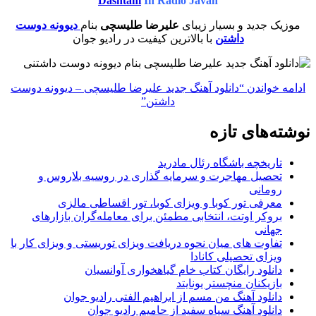
Dashtani
In Radio Javan
موزیک جدید و بسیار زیبای
علیرضا طلیسچی
بنام
دیوونه دوست
داشتن
با بالاترین کیفیت در رادیو جوان
ادامه خواندن
“دانلود آهنگ جدید علیرضا طلیسچی – دیوونه دوست
داشتن”
نوشته‌های تازه
تاریخچه باشگاه رئال مادرید
تحصیل مهاجرت و سرمایه گذاری در روسیه بلاروس و
رومانی
معرفی تور کوبا و ویزای کوبا، تور اقساطی مالزی
بروکر اوتت، انتخابی مطمئن برای معامله‌گران بازارهای
جهانی
تفاوت های میان نحوه دریافت ویزای توریستی و ویزای کار با
ویزای تحصیلی کانادا
دانلود رایگان کتاب خام گیاهخواری آوانسیان
بازیکنان منچستر یونایتد
دانلود آهنگ من مسم از ابراهیم الفتی رادیو جوان
دانلود آهنگ سیاه سفید از حامیم رادیو جوان