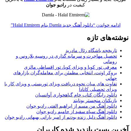
کیفیت در
رادیو جوان
ادامه خواندن
“دانلود آهنگ جدید Damla بنام Halal Etmirem”
نوشته‌های تازه
تاریخچه باشگاه رئال مادرید
تحصیل مهاجرت و سرمایه گذاری در روسیه بلاروس و
رومانی
معرفی تور کوبا و ویزای کوبا، تور اقساطی مالزی
بروکر اوتت، انتخابی مطمئن برای معامله‌گران بازارهای
جهانی
تفاوت های میان نحوه دریافت ویزای توریستی و ویزای کار با
ویزای تحصیلی کانادا
دانلود رایگان کتاب خام گیاهخواری آوانسیان
بازیکنان منچستر یونایتد
دانلود آهنگ من مسم از ابراهیم الفتی رادیو جوان
دانلود آهنگ سیاه سفید از حامیم رادیو جوان
دانلود آهنگ دلیل زنده بودنم از امیر بارانی بهبهانی رادیو جوان
آخرین پست بازدید شده کاربران