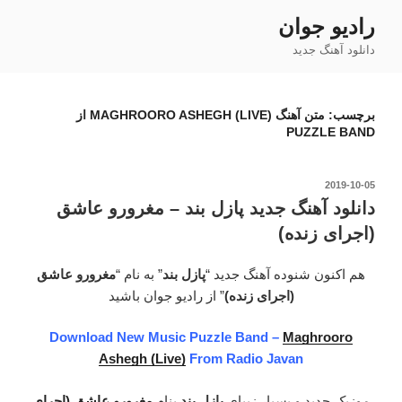
فتن
رادیو جوان
ه
دانلود آهنگ جدید
حتوا
برچسب:
متن آهنگ MAGHROORO ASHEGH (LIVE) از
PUZZLE BAND
نوشته‌شده
2019-10-05
در
دانلود آهنگ جدید پازل بند – مغرورو عاشق
(اجرای زنده)
هم اکنون شنوده آهنگ جدید “
پازل بند
” به نام “
مغرورو عاشق
(اجرای زنده)
” از رادیو جوان باشید
Download New Music Puzzle Band –
Maghrooro
Ashegh (Live)
From Radio Javan
موزیک جدید و بسیار زیبای
پازل بند
بنام
مغرورو عاشق (اجرای