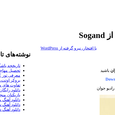
با افتخار، نیرو گرفته از WordPress
نوشته‌های تا
تاریخچه باشگ
ان
باشید
تحصیل مهاجر
معرفی تور کو
Down
بروکر اوتت، 
تفاوت های می
رادیو جوان
دانلود رایگا
بازیکنان منچس
دانلود آهنگ 
دانلود آهنگ 
دانلود آهنگ د