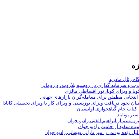
زه
اه رئال مادرید
ت و سرمایه گذاری در روسیه بلاروس و رومانی
با و ویزای کوبا، تور اقساطی مالزی
انتخابی مطمئن برای معامله‌گران بازارهای جهانی
ان نحوه دریافت ویزای توریستی و ویزای کار با ویزای تحصیلی کانادا
ن کتاب خام گیاهخواری آوانسیان
تر یونایتد
من مسم از ابراهیم الفتی رادیو جوان
سیاه سفید از حامیم رادیو جوان
لیل زنده بودنم از امیر بارانی بهبهانی رادیو جوان