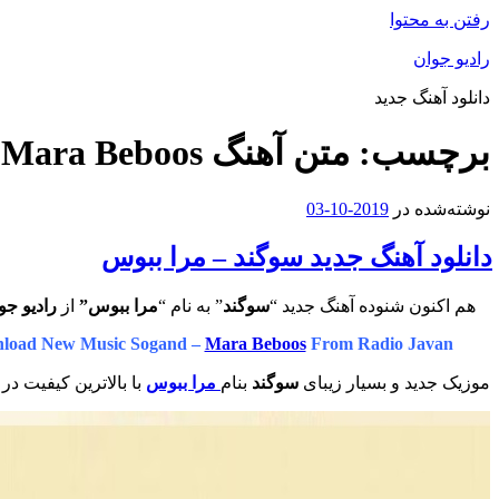
رفتن به محتوا
رادیو جوان
دانلود آهنگ جدید
برچسب:
متن آهنگ Mara Beboos از Sogand
نوشته‌شده در
2019-10-03
دانلود آهنگ جدید سوگند – مرا ببوس
هم اکنون شنوده آهنگ جدید “
سوگند
” به نام “
مرا ببوس”
از
رادیو جو
load New Music Sogand –
Mara Beboos
From Radio Javan
موزیک جدید و بسیار زیبای
سوگند
بنام
مرا ببوس
با بالاترین کیفیت در 