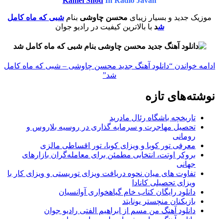
Kamel Shod
In Radio Javan
موزیک جدید و بسیار زیبای
محسن چاوشی
بنام
شبی که ماه کامل
ش
د
با بالاترین کیفیت در رادیو جوان
ادامه خواندن
“دانلود آهنگ جدید محسن چاوشی – شبی که ماه کامل
شد”
نوشته‌های تازه
تاریخچه باشگاه رئال مادرید
تحصیل مهاجرت و سرمایه گذاری در روسیه بلاروس و
رومانی
معرفی تور کوبا و ویزای کوبا، تور اقساطی مالزی
بروکر اوتت، انتخابی مطمئن برای معامله‌گران بازارهای
جهانی
تفاوت های میان نحوه دریافت ویزای توریستی و ویزای کار با
ویزای تحصیلی کانادا
دانلود رایگان کتاب خام گیاهخواری آوانسیان
بازیکنان منچستر یونایتد
دانلود آهنگ من مسم از ابراهیم الفتی رادیو جوان