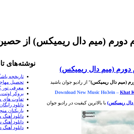
دورم (میم دال ریمیکس) از حصین
نوشته‌های تا
دورم (میم دال ریمیکس)
تاریخچه باشگ
م (میم دال ریمیکس)
” از رادیو جوان باشید
تحصیل مهاجر
معرفی تور کو
Download New Music Ho3ein –
Khat 
بروکر اوتت، 
تفاوت های می
دال ریمیکس)
با بالاترین کیفیت در رادیو جوان
دانلود رایگا
بازیکنان منچس
دانلود آهنگ 
دانلود آهنگ 
دانلود آهنگ د