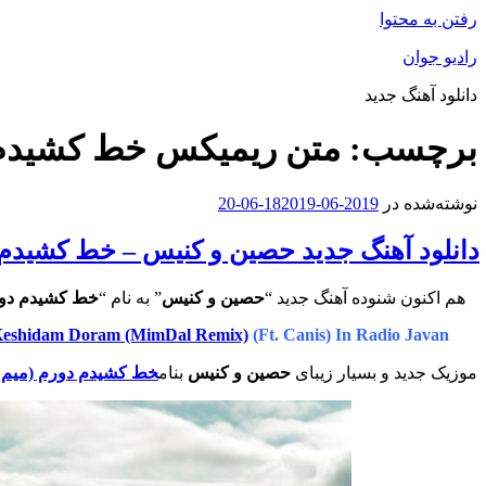
رفتن به محتوا
رادیو جوان
دانلود آهنگ جدید
برچسب:
متن ریمیکس خط کشیدم 
نوشته‌شده در
2019-06-18
2019-06-20
دانلود آهنگ جدید حصین و کنیس – خط کشیدم 
هم اکنون شنوده آهنگ جدید “
حصین و کنیس
” به نام “
خط کشیدم دور
Keshidam Doram (MimDal Remix)
(Ft. Canis) In Radio Javan
موزیک جدید و بسیار زیبای
حصین و کنیس
بنام
خط کشیدم دورم (میم 