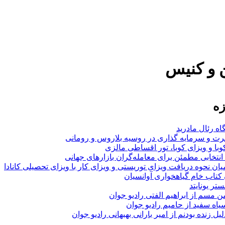
 و کنیس
زه
اه رئال مادرید
ت و سرمایه گذاری در روسیه بلاروس و رومانی
با و ویزای کوبا، تور اقساطی مالزی
انتخابی مطمئن برای معامله‌گران بازارهای جهانی
ان نحوه دریافت ویزای توریستی و ویزای کار با ویزای تحصیلی کانادا
ن کتاب خام گیاهخواری آوانسیان
تر یونایتد
من مسم از ابراهیم الفتی رادیو جوان
سیاه سفید از حامیم رادیو جوان
لیل زنده بودنم از امیر بارانی بهبهانی رادیو جوان