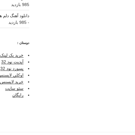
985 بازدید
دانلود آهنگ دلم ه
- 985 بازدید
دوستان :
خرید بک لینک 
آپدیت نود 32
پسورد نود 32
اوکلی لایسنس ر
خرید لایسنس نو
سئو سایت
رایگان