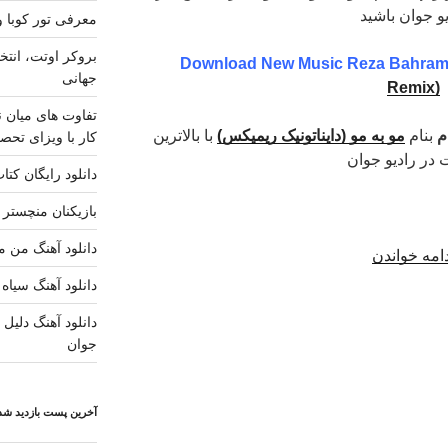
یو جوان باشید
معرفی تور کوبا و
بروکر اوتت، انتخ
Download New Music Reza Bahram
جهانی
Remix)
تفاوت های میان ن
م
بنام
مو به مو (دایناتونیک ریمیکس)
با بالاترین
کار با ویزای تحصی
 در رادیو جوان
دانلود رایگان کتا
بازیکنان منچستر ی
دانلود آهنگ من مس
“دانلود
امه خواندن
آهنگ
دانلود آهنگ سیاه 
جدید
دانلود آهنگ دلیل ز
رضا
جوان
بهرام
–
مو
آخرین پست بازدید شده
به
مو