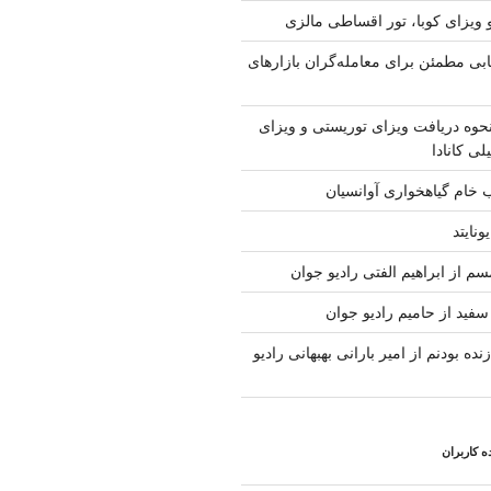
 ویزای کوبا، تور اقساطی مالزی
ابی مطمئن برای معامله‌گران بازارهای
حوه دریافت ویزای توریستی و ویزای
لی کانادا
ب خام گیاهخواری آوانسیان
ونایتد
م از ابراهیم الفتی رادیو جوان
سفید از حامیم رادیو جوان
نده بودنم از امیر بارانی بهبهانی رادیو
 کاربران