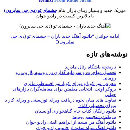
Remix)
From Radio Javan
موزیک جدید و بسیار زیبای باران بنام
چشمای تو (دی جی سایرون)
با بالاترین کیفیت در رادیو جوان
ادامه خواندن
“دانلود آهنگ جدید باران – چشمای تو (دی جی
سایرون)”
نوشته‌های تازه
تاریخچه باشگاه رئال مادرید
تحصیل مهاجرت و سرمایه گذاری در روسیه بلاروس و
رومانی
معرفی تور کوبا و ویزای کوبا، تور اقساطی مالزی
بروکر اوتت، انتخابی مطمئن برای معامله‌گران بازارهای
جهانی
تفاوت های میان نحوه دریافت ویزای توریستی و ویزای کار با
ویزای تحصیلی کانادا
دانلود رایگان کتاب خام گیاهخواری آوانسیان
بازیکنان منچستر یونایتد
دانلود آهنگ من مسم از ابراهیم الفتی رادیو جوان
دانلود آهنگ سیاه سفید از حامیم رادیو جوان