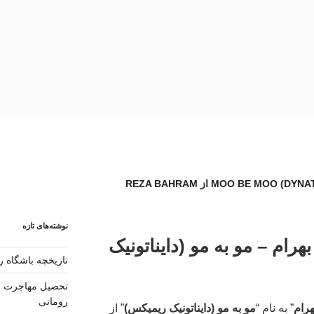
نوشته‌های تازه
هرام – مو به مو (دایناتونیک
تاریخچه باشگاه رئ
تحصیل مهاجرت و 
رومانی
رام
” به نام “
مو به مو (دایناتونیک ریمیکس)
” از