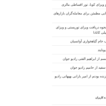
 ویزای کوبا، تور اقساطی مالزی
ابی مطمئن برای معامله‌گران بازارهای
حوه دریافت ویزای توریستی و ویزای
لی کانادا
ب خام گیاهخواری آوانسیان
ونایتد
م از ابراهیم الفتی رادیو جوان
سفید از حامیم رادیو جوان
نده بودنم از امیر بارانی بهبهانی رادیو
 کاربران