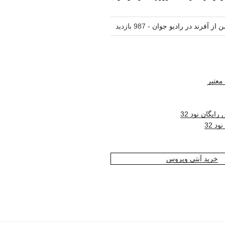
ن از آفرند در رادیو جوان
- 987 بازدید
معتبر
ایگان نود 32
د 32
خرید آنتی ویروس