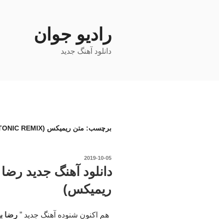
فتن
ه
حتوا
رادیو جوان
دانلود آهنگ جدید
برچسب:
متن ریمیکس MOO BE MOO (DYNATONIC REMIX) از REZA BAHRAM
نوشته‌شده
2019-10-05
در
دانلود آهنگ جدید رضا ب
ریمیکس)
هم اکنون شنوده آهنگ جدید ”
رضا به