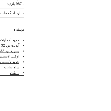
- 987 بازدید
دانلود آهنگ ماه م
دوستان :
خرید بک لینک 
آپدیت نود 32
پسورد نود 32
اوکلی لایسنس ر
خرید لایسنس نو
سئو سایت
رایگان