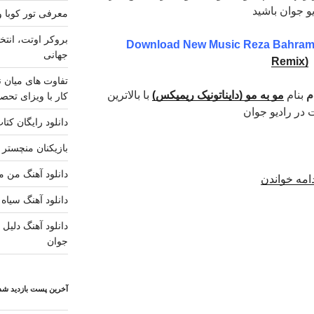
یو جوان باشید
معرفی تور کوبا و
بروکر اوتت، انتخ
Download New Music Reza Bahram
جهانی
Remix)
تفاوت های میان ن
م
بنام
مو به مو (دایناتونیک ریمیکس)
با بالاترین
کار با ویزای تحصی
 در رادیو جوان
دانلود رایگان کتا
بازیکنان منچستر ی
دانلود آهنگ من مس
“دانلود
امه خواندن
آهنگ
دانلود آهنگ سیاه 
جدید
دانلود آهنگ دلیل ز
رضا
جوان
بهرام
–
مو
آخرین پست بازدید شده
به
مو