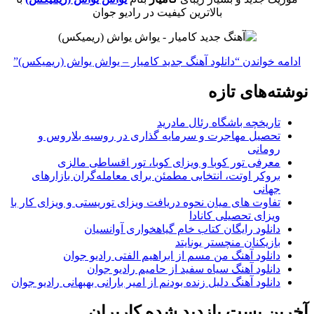
بالاترین کیفیت در رادیو جوان
ادامه خواندن
“دانلود آهنگ جدید کامیار – یواش یواش (ریمیکس)”
نوشته‌های تازه
تاریخچه باشگاه رئال مادرید
تحصیل مهاجرت و سرمایه گذاری در روسیه بلاروس و
رومانی
معرفی تور کوبا و ویزای کوبا، تور اقساطی مالزی
بروکر اوتت، انتخابی مطمئن برای معامله‌گران بازارهای
جهانی
تفاوت های میان نحوه دریافت ویزای توریستی و ویزای کار با
ویزای تحصیلی کانادا
دانلود رایگان کتاب خام گیاهخواری آوانسیان
بازیکنان منچستر یونایتد
دانلود آهنگ من مسم از ابراهیم الفتی رادیو جوان
دانلود آهنگ سیاه سفید از حامیم رادیو جوان
دانلود آهنگ دلیل زنده بودنم از امیر بارانی بهبهانی رادیو جوان
آخرین پست بازدید شده کاربران