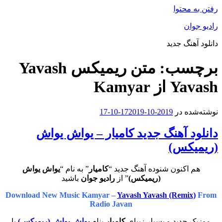
رفتن به محتوا
رادیو جوان
دانلود آهنگ جدید
برچسب:
متن ریمیکس Yavash
Yavash از Kamyar
نوشته‌شده در
2019-10-17
2019-10-17
دانلود آهنگ جدید کامیار – یواش یواش
(ریمیکس)
هم اکنون شنوده آهنگ جدید “
کامیار
” به نام “
یواش یواش
(ریمیکس)
” از
رادیو جوان
باشید
Download New Music Kamyar –
Yavash Yavash (Remix)
From
Radio Javan
موزیک جدید و بسیار زیبای
کامیار
بنام
یواش یواش (ریمیکس)
با