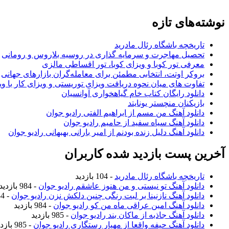
نوشته‌های تازه
تاریخچه باشگاه رئال مادرید
تحصیل مهاجرت و سرمایه گذاری در روسیه بلاروس و رومانی
معرفی تور کوبا و ویزای کوبا، تور اقساطی مالزی
بروکر اوتت، انتخابی مطمئن برای معامله‌گران بازارهای جهانی
تفاوت های میان نحوه دریافت ویزای توریستی و ویزای کار با وی
دانلود رایگان کتاب خام گیاهخواری آوانسیان
بازیکنان منچستر یونایتد
دانلود آهنگ من مسم از ابراهیم الفتی رادیو جوان
دانلود آهنگ سیاه سفید از حامیم رادیو جوان
دانلود آهنگ دلیل زنده بودنم از امیر بارانی بهبهانی رادیو جوان
آخرین پست بازدید شده کاربران
تاریخچه باشگاه رئال مادرید
- 104 بازدید
دانلود آهنگ تو نیستی و من هنوز عاشقم رادیو جوان
- 984 بازدید
دانلود آهنگ نازنینا بر لبت رنگی چنین دلکش نزن رادیو جوان
- 984 بازدید
دانلود آهنگ امین عراقی ماه من کو رادیو جوان
- 984 بازدید
دانلود آهنگ جاذبه از ماکان بند رادیو جوان
- 985 بازدید
دانلود آهنگ حیفه واقعا از مهیار رستگاری رادیو جوان
- 985 بازدید