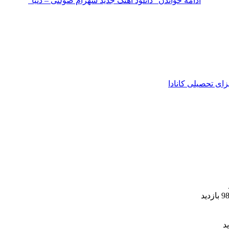
ادامه خواندن
“دانلود آهنگ جدید شهرام صولتی – دنیا”
زای تحصیلی کانادا