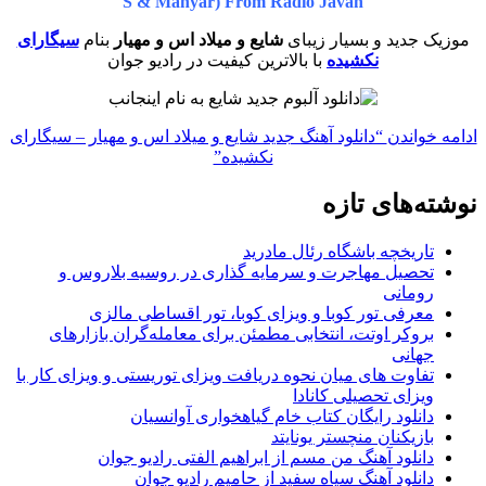
S & Mahyar) From Radio Javan
موزیک جدید و بسیار زیبای
شایع و میلاد اس و مهیار
بنام
سیگارای
نکشیده
با بالاترین کیفیت در رادیو جوان
ادامه خواندن
“دانلود آهنگ جدید شایع و میلاد اس و مهیار – سیگارای
نکشیده”
نوشته‌های تازه
تاریخچه باشگاه رئال مادرید
تحصیل مهاجرت و سرمایه گذاری در روسیه بلاروس و
رومانی
معرفی تور کوبا و ویزای کوبا، تور اقساطی مالزی
بروکر اوتت، انتخابی مطمئن برای معامله‌گران بازارهای
جهانی
تفاوت های میان نحوه دریافت ویزای توریستی و ویزای کار با
ویزای تحصیلی کانادا
دانلود رایگان کتاب خام گیاهخواری آوانسیان
بازیکنان منچستر یونایتد
دانلود آهنگ من مسم از ابراهیم الفتی رادیو جوان
دانلود آهنگ سیاه سفید از حامیم رادیو جوان