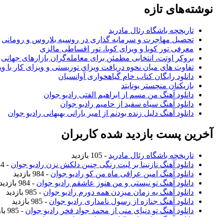
نوشته‌های تازه
تاریخچه باشگاه رئال مادرید
تحصیل مهاجرت و سرمایه گذاری در روسیه بلاروس و رومانی
معرفی تور کوبا و ویزای کوبا، تور اقساطی مالزی
بروکر اوتت، انتخابی مطمئن برای معامله‌گران بازارهای جهانی
تفاوت های میان نحوه دریافت ویزای توریستی و ویزای کار با وی
دانلود رایگان کتاب خام گیاهخواری آوانسیان
بازیکنان منچستر یونایتد
دانلود آهنگ من مسم از ابراهیم الفتی رادیو جوان
دانلود آهنگ سیاه سفید از حامیم رادیو جوان
دانلود آهنگ دلیل زنده بودنم از امیر بارانی بهبهانی رادیو جوان
آخرین پست بازدید شده کاربران
تاریخچه باشگاه رئال مادرید
- 105 بازدید
دانلود آهنگ نازنینا بر لبت رنگی چنین دلکش نزن رادیو جوان
- 984 بازدید
دانلود آهنگ امین عراقی ماه من کو رادیو جوان
- 984 بازدید
دانلود آهنگ تو نیستی و من هنوز عاشقم رادیو جوان
- 984 بازدید
دانلود آهنگ یه زمان میزدن همه دورم رادیو جوان
- 985 بازدید
دانلود آهنگ جنازه از رسول نامداری رادیو جوان
- 985 بازدید
دانلود آهنگ تو دنیای منی از محمد جواد فخر رادیو جوان
- 985 بازدید