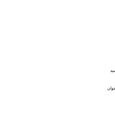
شید
جوان