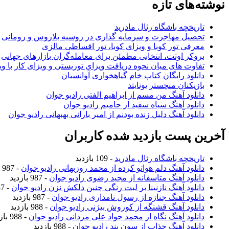
نوشته‌های تازه
تاریخچه باشگاه رئال مادرید
تحصیل مهاجرت و سرمایه گذاری در روسیه بلاروس و رومانی
معرفی تور کوبا و ویزای کوبا، تور اقساطی مالزی
بروکر اوتت، انتخابی مطمئن برای معامله‌گران بازارهای جهانی
تفاوت های میان نحوه دریافت ویزای توریستی و ویزای کار با وی
دانلود رایگان کتاب خام گیاهخواری آوانسیان
بازیکنان منچستر یونایتد
دانلود آهنگ من مسم از ابراهیم الفتی رادیو جوان
دانلود آهنگ سیاه سفید از حامیم رادیو جوان
دانلود آهنگ دلیل زنده بودنم از امیر بارانی بهبهانی رادیو جوان
آخرین پست بازدید شده کاربران
تاریخچه باشگاه رئال مادرید
- 109 بازدید
دانلود آهنگ دلم هواتو کرده از محمد روزبهانی رادیو جوان
- 987 بازدید
دانلود آهنگ متاسفانه از مجید رضوی رادیو جوان
- 987 بازدید
دانلود آهنگ نازنینا بر لبت رنگی چنین دلکش نزن رادیو جوان
- 987 بازدید
دانلود آهنگ جنازه از رسول نامداری رادیو جوان
- 987 بازدید
دانلود آهنگ قشنگه از کوروش بیژنی رادیو جوان
- 988 بازدید
دانلود آهنگ نگاه از محمد جواد علی مردانی رادیو جوان
- 988 بازدید
دانلود آهنگ جذاب از سون بند رادیو جوان
- 988 بازدید