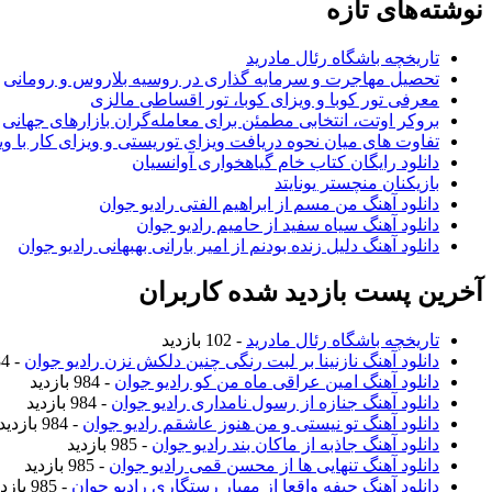
نوشته‌های تازه
تاریخچه باشگاه رئال مادرید
تحصیل مهاجرت و سرمایه گذاری در روسیه بلاروس و رومانی
معرفی تور کوبا و ویزای کوبا، تور اقساطی مالزی
بروکر اوتت، انتخابی مطمئن برای معامله‌گران بازارهای جهانی
تفاوت های میان نحوه دریافت ویزای توریستی و ویزای کار با وی
دانلود رایگان کتاب خام گیاهخواری آوانسیان
بازیکنان منچستر یونایتد
دانلود آهنگ من مسم از ابراهیم الفتی رادیو جوان
دانلود آهنگ سیاه سفید از حامیم رادیو جوان
دانلود آهنگ دلیل زنده بودنم از امیر بارانی بهبهانی رادیو جوان
آخرین پست بازدید شده کاربران
تاریخچه باشگاه رئال مادرید
- 102 بازدید
دانلود آهنگ نازنینا بر لبت رنگی چنین دلکش نزن رادیو جوان
- 984 بازدید
دانلود آهنگ امین عراقی ماه من کو رادیو جوان
- 984 بازدید
دانلود آهنگ جنازه از رسول نامداری رادیو جوان
- 984 بازدید
دانلود آهنگ تو نیستی و من هنوز عاشقم رادیو جوان
- 984 بازدید
دانلود آهنگ جاذبه از ماکان بند رادیو جوان
- 985 بازدید
دانلود آهنگ تنهایی ها از محسن قمی رادیو جوان
- 985 بازدید
دانلود آهنگ حیفه واقعا از مهیار رستگاری رادیو جوان
- 985 بازدید