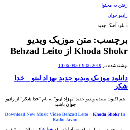
رفتن به محتوا
رادیو جوان
دانلود آهنگ جدید
برچسب:
متن موزیک ویدیو
Khoda Shokr از Behzad Leito
نوشته‌شده در
2019-06-09
2019-06-10
دانلود موزیک ویدیو جدید بهزاد لیتو – خدا
شکر
هم اکنون بیننده ویدیو جدید “
بهزاد لیتو
” به نام “
خدا شکر
” از
رادیو
جوان
باشید
Download New Music Video
Behzad Leito –
Khoda Shokr
In
Radio Javan
ویدیو جدید و بسیار زیبای
بهزاد لیتو
بنام
خدا شکر
با بالاترین کیفیت