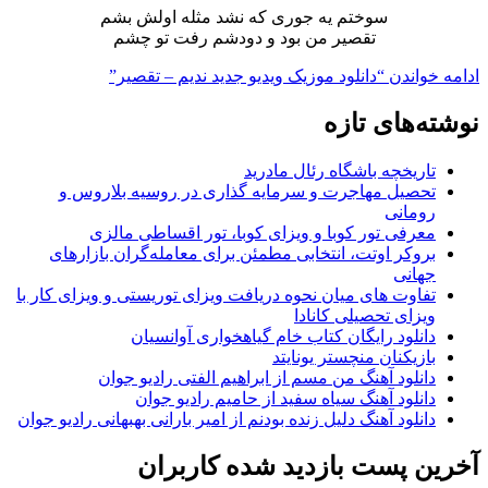
سوختم یه جوری که نشد مثله اولش بشم
تقصیر من بود و دودشم رفت تو چشم
ادامه خواندن
“دانلود موزیک ویدیو جدید ندیم – تقصیر”
نوشته‌های تازه
تاریخچه باشگاه رئال مادرید
تحصیل مهاجرت و سرمایه گذاری در روسیه بلاروس و
رومانی
معرفی تور کوبا و ویزای کوبا، تور اقساطی مالزی
بروکر اوتت، انتخابی مطمئن برای معامله‌گران بازارهای
جهانی
تفاوت های میان نحوه دریافت ویزای توریستی و ویزای کار با
ویزای تحصیلی کانادا
دانلود رایگان کتاب خام گیاهخواری آوانسیان
بازیکنان منچستر یونایتد
دانلود آهنگ من مسم از ابراهیم الفتی رادیو جوان
دانلود آهنگ سیاه سفید از حامیم رادیو جوان
دانلود آهنگ دلیل زنده بودنم از امیر بارانی بهبهانی رادیو جوان
آخرین پست بازدید شده کاربران