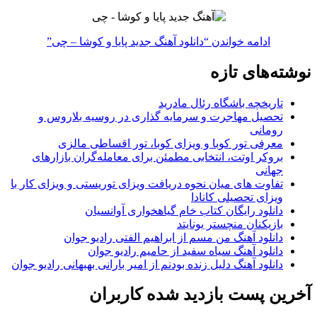
ادامه خواندن
“دانلود آهنگ جدید پایا و کوشا – چی”
نوشته‌های تازه
تاریخچه باشگاه رئال مادرید
تحصیل مهاجرت و سرمایه گذاری در روسیه بلاروس و
رومانی
معرفی تور کوبا و ویزای کوبا، تور اقساطی مالزی
بروکر اوتت، انتخابی مطمئن برای معامله‌گران بازارهای
جهانی
تفاوت های میان نحوه دریافت ویزای توریستی و ویزای کار با
ویزای تحصیلی کانادا
دانلود رایگان کتاب خام گیاهخواری آوانسیان
بازیکنان منچستر یونایتد
دانلود آهنگ من مسم از ابراهیم الفتی رادیو جوان
دانلود آهنگ سیاه سفید از حامیم رادیو جوان
دانلود آهنگ دلیل زنده بودنم از امیر بارانی بهبهانی رادیو جوان
آخرین پست بازدید شده کاربران