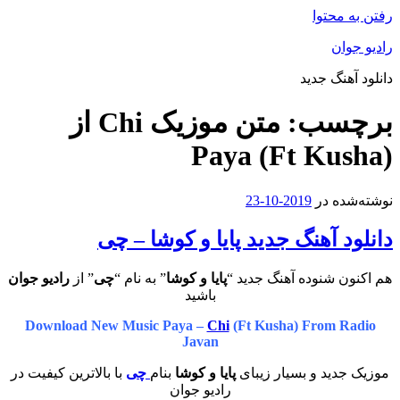
رفتن به محتوا
رادیو جوان
دانلود آهنگ جدید
برچسب:
متن موزیک Chi از
Paya (Ft Kusha)
نوشته‌شده در
2019-10-23
دانلود آهنگ جدید پایا و کوشا – چی
هم اکنون شنوده آهنگ جدید “
پایا و کوشا
” به نام “
چی
” از
رادیو جوان
باشید
Download New Music Paya –
Chi
(Ft Kusha) From Radio
Javan
موزیک جدید و بسیار زیبای
پایا و کوشا
بنام
چی
با بالاترین کیفیت در
رادیو جوان