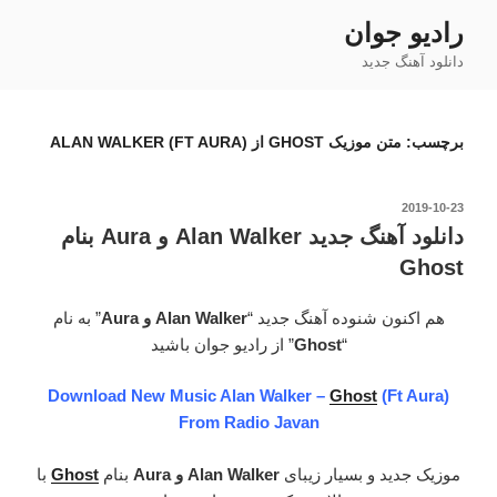
فتن
رادیو جوان
ه
دانلود آهنگ جدید
حتوا
برچسب:
متن موزیک GHOST از ALAN WALKER (FT AURA)
نوشته‌شده
2019-10-23
در
دانلود آهنگ جدید Alan Walker و Aura بنام
Ghost
هم اکنون شنوده آهنگ جدید “
Alan Walker و Aura
” به نام
“
Ghost
” از رادیو جوان باشید
Download New Music Alan Walker –
Ghost
(Ft Aura)
From Radio Javan
موزیک جدید و بسیار زیبای
Alan Walker و Aura
بنام
Ghost
با