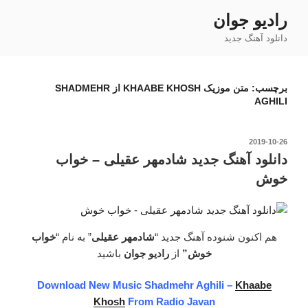
فتن
رادیو جوان
ه
دانلود آهنگ جدید
حتوا
برچسب:
متن موزیک KHAABE KHOSH از SHADMEHR
AGHILI
نوشته‌شده
2019-10-26
در
دانلود آهنگ جدید شادمهر عقیلی – خواب
خوش
هم اکنون شنوده آهنگ جدید “
شادمهر عقیلی
” به نام “
خواب
خوش”
از
رادیو جوان
باشید
Download New Music Shadmehr Aghili –
Khaabe
Khosh
From Radio Javan