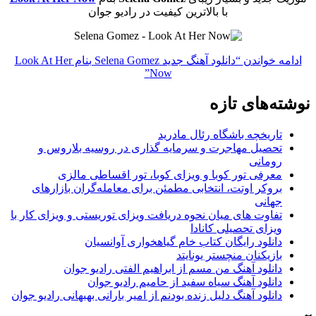
با بالاترین کیفیت در رادیو جوان
ادامه خواندن
“دانلود آهنگ جدید Selena Gomez بنام Look At Her
Now”
نوشته‌های تازه
تاریخچه باشگاه رئال مادرید
تحصیل مهاجرت و سرمایه گذاری در روسیه بلاروس و
رومانی
معرفی تور کوبا و ویزای کوبا، تور اقساطی مالزی
بروکر اوتت، انتخابی مطمئن برای معامله‌گران بازارهای
جهانی
تفاوت های میان نحوه دریافت ویزای توریستی و ویزای کار با
ویزای تحصیلی کانادا
دانلود رایگان کتاب خام گیاهخواری آوانسیان
بازیکنان منچستر یونایتد
دانلود آهنگ من مسم از ابراهیم الفتی رادیو جوان
دانلود آهنگ سیاه سفید از حامیم رادیو جوان
دانلود آهنگ دلیل زنده بودنم از امیر بارانی بهبهانی رادیو جوان