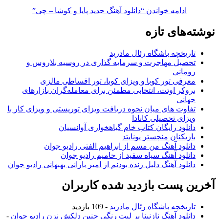
ادامه خواندن
“دانلود آهنگ جدید پایا و کوشا – چی”
نوشته‌های تازه
تاریخچه باشگاه رئال مادرید
تحصیل مهاجرت و سرمایه گذاری در روسیه بلاروس و
رومانی
معرفی تور کوبا و ویزای کوبا، تور اقساطی مالزی
بروکر اوتت، انتخابی مطمئن برای معامله‌گران بازارهای
جهانی
تفاوت های میان نحوه دریافت ویزای توریستی و ویزای کار با
ویزای تحصیلی کانادا
دانلود رایگان کتاب خام گیاهخواری آوانسیان
بازیکنان منچستر یونایتد
دانلود آهنگ من مسم از ابراهیم الفتی رادیو جوان
دانلود آهنگ سیاه سفید از حامیم رادیو جوان
دانلود آهنگ دلیل زنده بودنم از امیر بارانی بهبهانی رادیو جوان
آخرین پست بازدید شده کاربران
تاریخچه باشگاه رئال مادرید
- 109 بازدید
دانلود آهنگ نازنینا بر لبت رنگی چنین دلکش نزن رادیو جوان
-