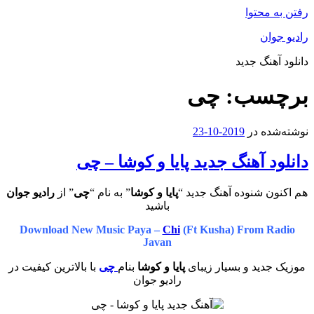
رفتن به محتوا
رادیو جوان
دانلود آهنگ جدید
برچسب:
چی
نوشته‌شده در
2019-10-23
دانلود آهنگ جدید پایا و کوشا – چی
هم اکنون شنوده آهنگ جدید “
پایا و کوشا
” به نام “
چی
” از
رادیو جوان
باشید
Download New Music Paya –
Chi
(Ft Kusha) From Radio
Javan
موزیک جدید و بسیار زیبای
پایا و کوشا
بنام
چی
با بالاترین کیفیت در
رادیو جوان