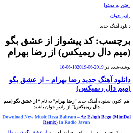
رفتن به محتوا
رادیو جوان
دانلود آهنگ جدید
برچسب:
کد پیشواز از عشق بگو
(میم دال ریمیکس) از رضا بهرام
نوشته‌شده در
2019-06-18
2019-06-18
دانلود آهنگ جدید رضا بهرام – از عشق بگو
(میم دال ریمیکس)
هم اکنون شنوده آهنگ جدید “
رضا بهرام
” به نام “
از عشق بگو (میم
دال ریمیکس)
” از رادیو جوان باشید
Download New Music Reza Bahram –
Az Eshgh Bego (MimDal
Remix)
In Radio Javan
موزیک جدید و بسیار زیبای
رضا بهرام
بنام
از عشق بگو (میم دال