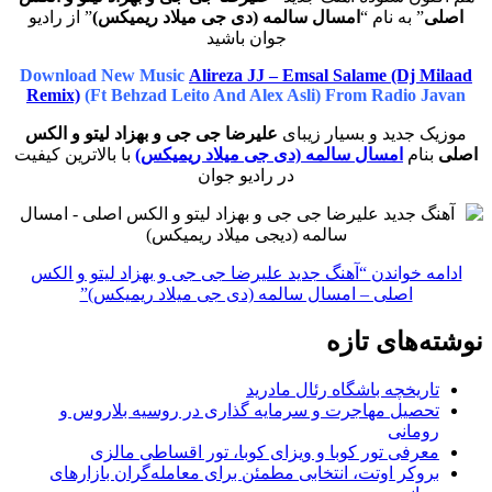
اصلی
” به نام “
امسال سالمه (دی جی میلاد ریمیکس)
” از رادیو
جوان باشید
Download New Music
Alireza JJ – Emsal Salame (Dj Milaad
Remix)
(Ft Behzad Leito And Alex Asli) From Radio Javan
موزیک جدید و بسیار زیبای
علیرضا جی جی و بهزاد لیتو و الکس
اصلی
بنام
امسال سالمه (دی جی میلاد ریمیکس)
با بالاترین کیفیت
در رادیو جوان
ادامه خواندن
“آهنگ جدید علیرضا جی جی و بهزاد لیتو و الکس
اصلی – امسال سالمه (دی جی میلاد ریمیکس)”
نوشته‌های تازه
تاریخچه باشگاه رئال مادرید
تحصیل مهاجرت و سرمایه گذاری در روسیه بلاروس و
رومانی
معرفی تور کوبا و ویزای کوبا، تور اقساطی مالزی
بروکر اوتت، انتخابی مطمئن برای معامله‌گران بازارهای