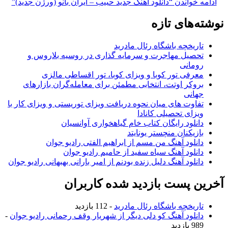
ادامه خواندن
“دانلود آهنگ جدید حبیب – ایران بانو (ورژن جدید)”
نوشته‌های تازه
تاریخچه باشگاه رئال مادرید
تحصیل مهاجرت و سرمایه گذاری در روسیه بلاروس و
رومانی
معرفی تور کوبا و ویزای کوبا، تور اقساطی مالزی
بروکر اوتت، انتخابی مطمئن برای معامله‌گران بازارهای
جهانی
تفاوت های میان نحوه دریافت ویزای توریستی و ویزای کار با
ویزای تحصیلی کانادا
دانلود رایگان کتاب خام گیاهخواری آوانسیان
بازیکنان منچستر یونایتد
دانلود آهنگ من مسم از ابراهیم الفتی رادیو جوان
دانلود آهنگ سیاه سفید از حامیم رادیو جوان
دانلود آهنگ دلیل زنده بودنم از امیر بارانی بهبهانی رادیو جوان
آخرین پست بازدید شده کاربران
تاریخچه باشگاه رئال مادرید
- 112 بازدید
دانلود آهنگ کو دلی دیگر از شهریار وقف رحمانی رادیو جوان
-
989 بازدید