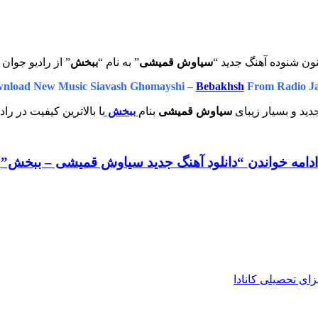
ون شنوده آهنگ جدید “
سیاوش قمیشی
” به نام “
ببخش
” از رادیو جوان 
nload New Music Siavash Ghomayshi –
Bebakhsh
From Radio J
ید و بسیار زیبای
سیاوش قمیشی
بنام
ببخش
با بالاترین کیفیت در راد
ادامه خواندن
“دانلود آهنگ جدید سیاوش قمیشی – ببخش”
زای تحصیلی کانادا