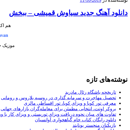
نوشته‌شده در
2019-10-11
دانلود آهنگ جدید سیاوش قمیشی – ببخش
هم اکن
avan
موزیک جد
نوشته‌های تازه
تاریخچه باشگاه رئال مادرید
تحصیل مهاجرت و سرمایه گذاری در روسیه بلاروس و رومانی
معرفی تور کوبا و ویزای کوبا، تور اقساطی مالزی
بروکر اوتت، انتخابی مطمئن برای معامله‌گران بازارهای جهانی
تفاوت های میان نحوه دریافت ویزای توریستی و ویزای کار با وی
دانلود رایگان کتاب خام گیاهخواری آوانسیان
بازیکنان منچستر یونایتد