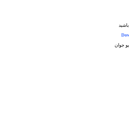
باشید
Dow
یو جوان