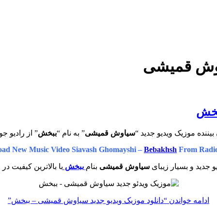
اوش قمیشی
بخش
بیننده موزیک ویدیو جدید “
سیاوش قمیشی
” به نام “
ببخش
” از رادیو جو
ad New Music Video Siavash Ghomayshi –
Bebakhsh
From Radio
و جدید و بسیار زیبای
سیاوش قمیشی
بنام
ببخش
با بالاترین کیفیت در 
ادامه خواندن
“دانلود موزیک ویدیو جدید سیاوش قمیشی – ببخش”