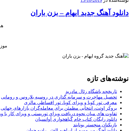
نوشته‌شده در
2019-10-13
دانلود آهنگ جدید ایهام – بزن باران
هم
موزی
نوشته‌های تازه
تاریخچه باشگاه رئال مادرید
تحصیل مهاجرت و سرمایه گذاری در روسیه بلاروس و رومانی
معرفی تور کوبا و ویزای کوبا، تور اقساطی مالزی
بروکر اوتت، انتخابی مطمئن برای معامله‌گران بازارهای جهانی
تفاوت های میان نحوه دریافت ویزای توریستی و ویزای کار با وی
دانلود رایگان کتاب خام گیاهخواری آوانسیان
بازیکنان منچستر یونایتد
دانلود آهنگ من مسم از ابراهیم الفتی رادیو جوان