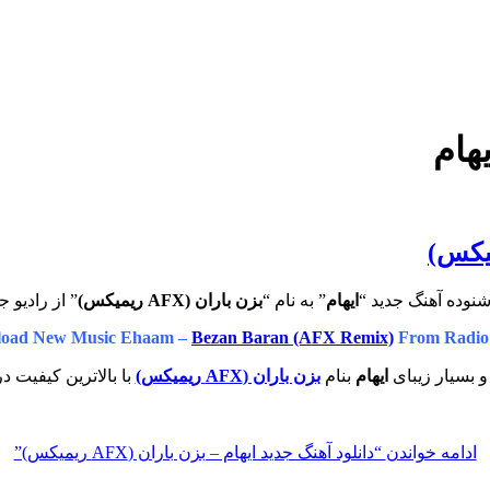
هام
نوده آهنگ جدید “
ایهام
” به نام “
بزن باران (AFX ریمیکس)
” از رادیو 
oad New Music Ehaam –
Bezan Baran (AFX Remix)
From Radio
و بسیار زیبای
ایهام
بنام
بزن باران (AFX ریمیکس)
با بالاترین کیفیت د
ادامه خواندن
“دانلود آهنگ جدید ایهام – بزن باران (AFX ریمیکس)”