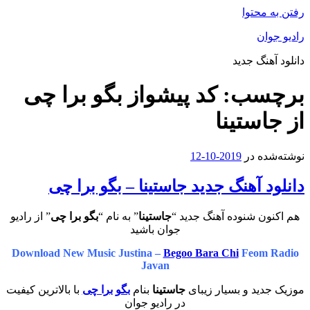
رفتن به محتوا
رادیو جوان
دانلود آهنگ جدید
برچسب:
کد پیشواز بگو برا چی
از جاستینا
نوشته‌شده در
2019-10-12
دانلود آهنگ جدید جاستینا – بگو برا چی
هم اکنون شنوده آهنگ جدید “
جاستینا
” به نام “
بگو برا چی
” از رادیو
جوان باشید
Download New Music Justina –
Begoo Bara Chi
Feom Radio
Javan
موزیک جدید و بسیار زیبای
جاستینا
بنام
بگو برا چی
با بالاترین کیفیت
در رادیو جوان