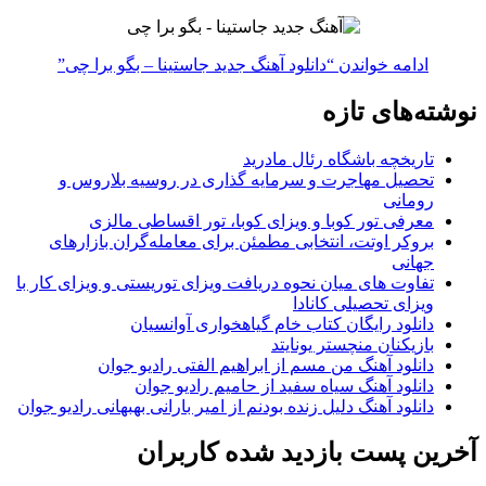
ادامه خواندن
“دانلود آهنگ جدید جاستینا – بگو برا چی”
نوشته‌های تازه
تاریخچه باشگاه رئال مادرید
تحصیل مهاجرت و سرمایه گذاری در روسیه بلاروس و
رومانی
معرفی تور کوبا و ویزای کوبا، تور اقساطی مالزی
بروکر اوتت، انتخابی مطمئن برای معامله‌گران بازارهای
جهانی
تفاوت های میان نحوه دریافت ویزای توریستی و ویزای کار با
ویزای تحصیلی کانادا
دانلود رایگان کتاب خام گیاهخواری آوانسیان
بازیکنان منچستر یونایتد
دانلود آهنگ من مسم از ابراهیم الفتی رادیو جوان
دانلود آهنگ سیاه سفید از حامیم رادیو جوان
دانلود آهنگ دلیل زنده بودنم از امیر بارانی بهبهانی رادیو جوان
آخرین پست بازدید شده کاربران