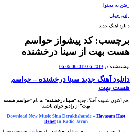
رفتن به محتوا
رادیو جوان
دانلود آهنگ جدید
برچسب:
کد پیشواز حواسم
هست بهت از سینا درخشنده
نوشته‌شده در
2019-06-06
2019-06-06
دانلود آهنگ جدید سینا درخشنده – حواسم
هست بهت
هم اکنون شنوده آهنگ جدید “
سینا درخشنده
” به نام “
حواسم هست
بهت
” از
رادیو جوان
باشید
Download New Music Sina Derakhshande –
Havasam Hast
Behet
In Radio Javan
موزیک جدید و بسیار زیبای
سینا درخشنده
بنام
حواسم هست بهت
با