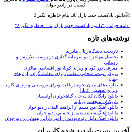
کیفیت در رادیو جوان
ادامه خواندن
“دانلود پادکست جدید پازل بند – خاطره انگیز 2”
نوشته‌های تازه
تاریخچه باشگاه رئال مادرید
تحصیل مهاجرت و سرمایه گذاری در روسیه بلاروس و
رومانی
معرفی تور کوبا و ویزای کوبا، تور اقساطی مالزی
بروکر اوتت، انتخابی مطمئن برای معامله‌گران بازارهای
جهانی
تفاوت های میان نحوه دریافت ویزای توریستی و ویزای کار با
ویزای تحصیلی کانادا
دانلود رایگان کتاب خام گیاهخواری آوانسیان
بازیکنان منچستر یونایتد
دانلود آهنگ من مسم از ابراهیم الفتی رادیو جوان
دانلود آهنگ سیاه سفید از حامیم رادیو جوان
دانلود آهنگ دلیل زنده بودنم از امیر بارانی بهبهانی رادیو جوان
آخرین پست بازدید شده کاربران