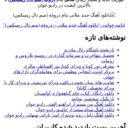
بالاترین کیفیت در رادیو جوان
ادامه خواندن
“دانلود آهنگ جدید ملانی – دروغه (میم دال ریمیکس)”
نوشته‌های تازه
تاریخچه باشگاه رئال مادرید
تحصیل مهاجرت و سرمایه گذاری در روسیه بلاروس و
رومانی
معرفی تور کوبا و ویزای کوبا، تور اقساطی مالزی
بروکر اوتت، انتخابی مطمئن برای معامله‌گران بازارهای
جهانی
تفاوت های میان نحوه دریافت ویزای توریستی و ویزای کار با
ویزای تحصیلی کانادا
دانلود رایگان کتاب خام گیاهخواری آوانسیان
بازیکنان منچستر یونایتد
دانلود آهنگ من مسم از ابراهیم الفتی رادیو جوان
دانلود آهنگ سیاه سفید از حامیم رادیو جوان
دانلود آهنگ دلیل زنده بودنم از امیر بارانی بهبهانی رادیو جوان
آخرین پست بازدید شده کاربران