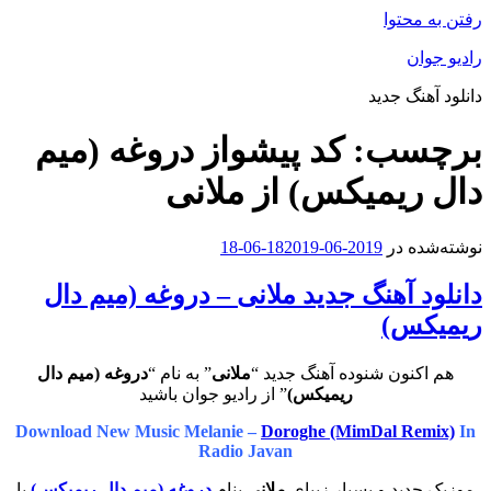
رفتن به محتوا
رادیو جوان
دانلود آهنگ جدید
برچسب:
کد پیشواز دروغه (میم
دال ریمیکس) از ملانی
نوشته‌شده در
2019-06-18
2019-06-18
دانلود آهنگ جدید ملانی – دروغه (میم دال
ریمیکس)
هم اکنون شنوده آهنگ جدید “
ملانی
” به نام “
دروغه (میم دال
ریمیکس)
” از رادیو جوان باشید
Download New Music Melanie –
Doroghe (MimDal Remix)
In
Radio Javan
موزیک جدید و بسیار زیبای
ملانی
بنام
دروغه (میم دال ریمیکس)
با