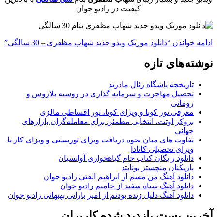
کیفیت در رادیو جوان
ادامه خواندن
“دانلود موزیک ویدو جدید شهاب مظفری – 30 سالگی”
نوشته‌های تازه
تاریخچه باشگاه رئال مادرید
تحصیل مهاجرت و سرمایه گذاری در روسیه بلاروس و
رومانی
معرفی تور کوبا و ویزای کوبا، تور اقساطی مالزی
بروکر اوتت، انتخابی مطمئن برای معامله‌گران بازارهای
جهانی
تفاوت های میان نحوه دریافت ویزای توریستی و ویزای کار با
ویزای تحصیلی کانادا
دانلود رایگان کتاب خام گیاهخواری آوانسیان
بازیکنان منچستر یونایتد
دانلود آهنگ من مسم از ابراهیم الفتی رادیو جوان
دانلود آهنگ سیاه سفید از حامیم رادیو جوان
دانلود آهنگ دلیل زنده بودنم از امیر بارانی بهبهانی رادیو جوان
آخرین پست بازدید شده کاربران