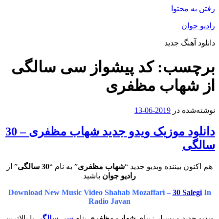
رفتن به محتوا
رادیو جوان
دانلود آهنگ جدید
برچسب:
کد پیشواز سی سالگی
از شهاب مظفری
نوشته‌شده در
2019-06-13
دانلود موزیک ویدو جدید شهاب مظفری – 30
سالگی
هم اکنون بیننده ویدیو جدید “
شهاب مظفری
” به نام “
30 سالگی
” از
رادیو جوان
باشید
Download New Music Video Shahab Mozaffari –
30 Salegi
In
Radio Javan
ویدیو جدید و بسیار زیبای
شهاب مظفری
بنام
سی سالگی
با بالاترین