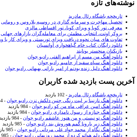
نوشته‌های تازه
تاریخچه باشگاه رئال مادرید
تحصیل مهاجرت و سرمایه گذاری در روسیه بلاروس و رومانی
معرفی تور کوبا و ویزای کوبا، تور اقساطی مالزی
بروکر اوتت، انتخابی مطمئن برای معامله‌گران بازارهای جهانی
تفاوت های میان نحوه دریافت ویزای توریستی و ویزای کار با وی
دانلود رایگان کتاب خام گیاهخواری آوانسیان
بازیکنان منچستر یونایتد
دانلود آهنگ من مسم از ابراهیم الفتی رادیو جوان
دانلود آهنگ سیاه سفید از حامیم رادیو جوان
دانلود آهنگ دلیل زنده بودنم از امیر بارانی بهبهانی رادیو جوان
آخرین پست بازدید شده کاربران
تاریخچه باشگاه رئال مادرید
- 102 بازدید
دانلود آهنگ نازنینا بر لبت رنگی چنین دلکش نزن رادیو جوان
- 984 بازدید
دانلود آهنگ امین عراقی ماه من کو رادیو جوان
- 984 بازدید
دانلود آهنگ جنازه از رسول نامداری رادیو جوان
- 984 بازدید
دانلود آهنگ تو نیستی و من هنوز عاشقم رادیو جوان
- 984 بازدید
دانلود آهنگ زیر بارونا گمم هوروش بند رادیو جوان
- 985 بازدید
دانلود آهنگ نگاه از محمد جواد علی مردانی رادیو جوان
- 985 بازدید
دانلود آهنگ دلم هواتو کرده از محمد روزبهانی رادیو جوان
- 985 بازدید