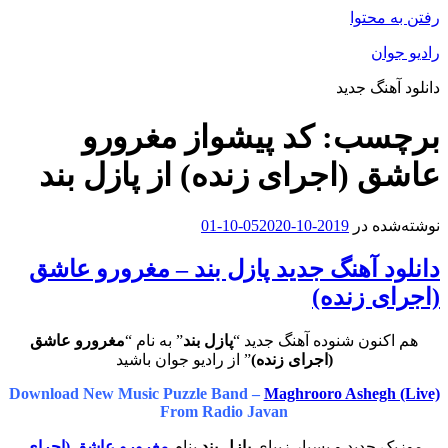
رفتن به محتوا
رادیو جوان
دانلود آهنگ جدید
برچسب:
کد پیشواز مغرورو
عاشق (اجرای زنده) از پازل بند
نوشته‌شده در
2019-10-05
2020-10-01
دانلود آهنگ جدید پازل بند – مغرورو عاشق
(اجرای زنده)
هم اکنون شنوده آهنگ جدید “
پازل بند
” به نام “
مغرورو عاشق
(اجرای زنده)
” از رادیو جوان باشید
Download New Music Puzzle Band –
Maghrooro Ashegh (Live)
From Radio Javan
موزیک جدید و بسیار زیبای
پازل بند
بنام
مغرورو عاشق (اجرای