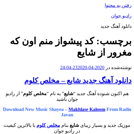
رفتن به محتوا
رادیو جوان
دانلود آهنگ جدید
برچسب:
کد پیشواز منم اون که
مغرور از شایع
نوشته‌شده در
2020-04-23
2020-04-24
دانلود آهنگ جدید شایع – مخلص کلوم
هم اکنون شنوده آهنگ جدید “
شایع
” به نام “
مخلص کلوم
” از رادیو
جوان باشید
Download New Music Shayea –
Makhlase Kaloom
From Radio
Javan
موزیک جدید و بسیار زیبای
شایع
بنام
مخلص کلوم
با بالاترین کیفیت
در رادیو جوان