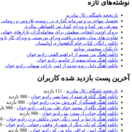
نوشته‌های تازه
تاریخچه باشگاه رئال مادرید
تحصیل مهاجرت و سرمایه گذاری در روسیه بلاروس و رومانی
معرفی تور کوبا و ویزای کوبا، تور اقساطی مالزی
بروکر اوتت، انتخابی مطمئن برای معامله‌گران بازارهای جهانی
تفاوت های میان نحوه دریافت ویزای توریستی و ویزای کار با وی
دانلود رایگان کتاب خام گیاهخواری آوانسیان
بازیکنان منچستر یونایتد
دانلود آهنگ من مسم از ابراهیم الفتی رادیو جوان
دانلود آهنگ سیاه سفید از حامیم رادیو جوان
دانلود آهنگ دلیل زنده بودنم از امیر بارانی بهبهانی رادیو جوان
آخرین پست بازدید شده کاربران
تاریخچه باشگاه رئال مادرید
- 111 بازدید
دانلود آهنگ گناه فرشته از نیما نصر رادیو جوان
- 988 بازدید
دانلود آهنگ قشنگه از کوروش بیژنی رادیو جوان
- 988 بازدید
دانلود آهنگ نگاه از محمد جواد علی مردانی رادیو جوان
- 988 بازدید
دانلود آهنگ جذاب از سون بند رادیو جوان
- 988 بازدید
دانلود آهنگ نازنینا بر لبت رنگی چنین دلکش نزن رادیو جوان
- 988 بازدید
دانلود آهنگ کو دلی دیگر از شهریار وقف رحمانی رادیو جوان
- 988 بازدید
دانلود آهنگ امین عراقی ماه من کو رادیو جوان
- 988 بازدید