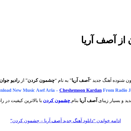
از آصف آریا
ون شنوده آهنگ جدید “
آصف آریا
” به نام “
چشمون کردن
” از
رادیو جوان
load New Music Asef Aria –
Cheshemoon Kardan
From Radio J
ید و بسیار زیبای
آصف آریا
بنام
چشمون کردن
با بالاترین کیفیت در را
ادامه خواندن
“دانلود آهنگ جدید آصف آریا – چشمون کردن”