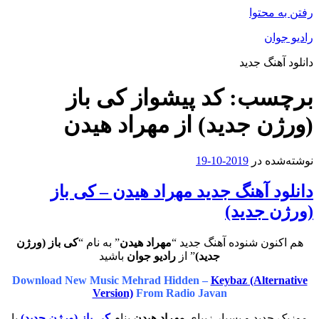
رفتن به محتوا
رادیو جوان
دانلود آهنگ جدید
برچسب:
کد پیشواز کی باز
(ورژن جدید) از مهراد هیدن
نوشته‌شده در
2019-10-19
دانلود آهنگ جدید مهراد هیدن – کی باز
(ورژن جدید)
هم اکنون شنوده آهنگ جدید “
مهراد هیدن
” به نام “
کی باز (ورژن
جدید)
” از
رادیو جوان
باشید
Download New Music Mehrad Hidden –
Keybaz (Alternative
Version)
From Radio Javan
موزیک جدید و بسیار زیبای
مهراد هیدن
بنام
کی باز (ورژن جدید)
با